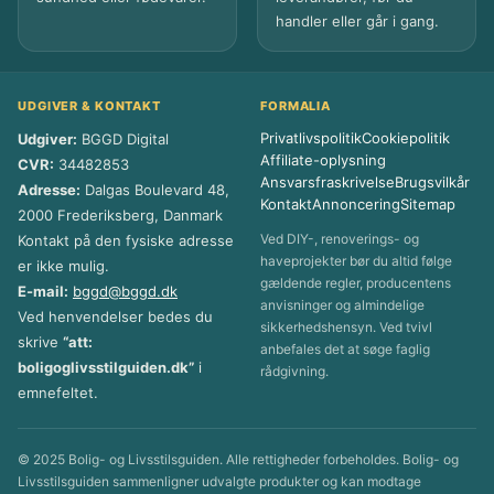
handler eller går i gang.
UDGIVER & KONTAKT
FORMALIA
Privatlivspolitik
Cookiepolitik
Udgiver:
BGGD Digital
Affiliate-oplysning
CVR:
34482853
Ansvarsfraskrivelse
Brugsvilkår
Adresse:
Dalgas Boulevard 48,
Kontakt
Annoncering
Sitemap
2000 Frederiksberg, Danmark
Ved DIY-, renoverings- og
Kontakt på den fysiske adresse
haveprojekter bør du altid følge
er ikke mulig.
gældende regler, producentens
E-mail:
bggd@bggd.dk
anvisninger og almindelige
Ved henvendelser bedes du
sikkerhedshensyn. Ved tvivl
skrive
“att:
anbefales det at søge faglig
boligoglivsstilguiden.dk”
i
rådgivning.
emnefeltet.
© 2025 Bolig- og Livsstilsguiden. Alle rettigheder forbeholdes. Bolig- og
Livsstilsguiden sammenligner udvalgte produkter og kan modtage