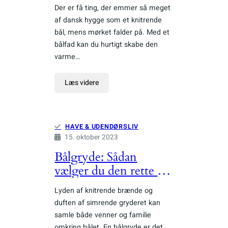
åben himmel
Der er få ting, der emmer så meget
af dansk hygge som et knitrende
bål, mens mørket falder på. Med et
bålfad kan du hurtigt skabe den
varme…
Læs videre
HAVE & UDENDØRSLIV
15. oktober 2023
Bålgryde: Sådan
vælger du den rette til
bålhyggen
Lyden af knitrende brænde og
duften af simrende gryderet kan
samle både venner og familie
omkring bålet. En bålgryde er det