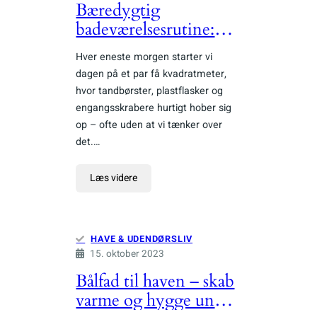
Bæredygtig
badeværelsesrutine:
Fra plastik til
Hver eneste morgen starter vi
planetvenligt på 30
dagen på et par få kvadratmeter,
dage
hvor tandbørster, plastflasker og
engangsskrabere hurtigt hober sig
op – ofte uden at vi tænker over
det.…
Læs videre
HAVE & UDENDØRSLIV
15. oktober 2023
Bålfad til haven – skab
varme og hygge under