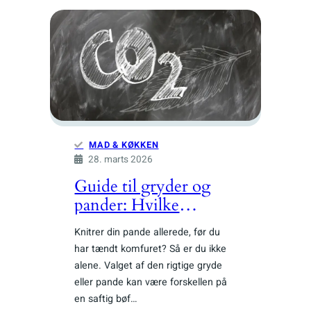
MAD & KØKKEN
28. marts 2026
Guide til gryder og
pander: Hvilke
materialer passer til dit
Knitrer din pande allerede, før du
komfur og din
har tændt komfuret? Så er du ikke
madlavning?
alene. Valget af den rigtige gryde
eller pande kan være forskellen på
en saftig bøf…