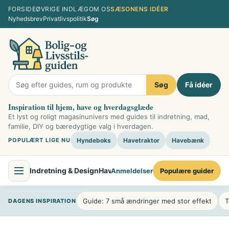
Spring
FORSIDE
ØVRIGE INDLÆG
OM OS
SÆSONENS IDÉER
til
Nyhedsbrev
Privatlivspolitik
Søg
indhold
Søg
Få idéer
Inspiration til hjem, have og hverdagsglæde
Et lyst og roligt magasinunivers med guides til indretning, mad,
familie, DIY og bæredygtige valg i hverdagen.
POPULÆRT LIGE NU
Hyndeboks
Havetraktor
Havebænk
Indretning & Design
Have & Udendørsliv
Mad & Køkken
Fami
Anmeldelser
Populære guider
Guide: 7 små ændringer med stor effekt
T
DAGENS INSPIRATION