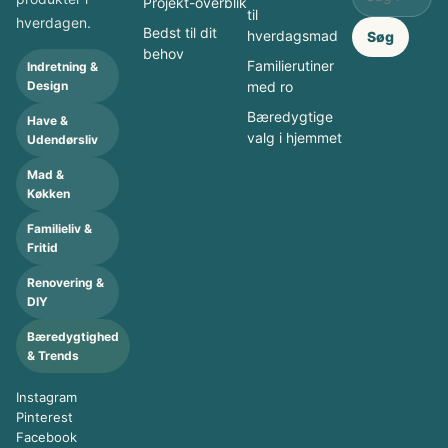
Projekt-overblik
til
hverdagen.
Bedst til dit
hverdagsmad
Søg
behov
Familierutiner
Indretning &
Design
med ro
Bæredygtige
Have &
valg i hjemmet
Udendørsliv
Mad &
Køkken
Familieliv &
Fritid
Renovering &
DIY
Bæredygtighed
& Trends
Instagram
Pinterest
Facebook