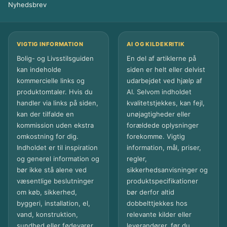
Nyhedsbrev
VIGTIG INFORMATION
AI OG KILDEKRITIK
Bolig- og Livsstilsguiden
En del af artiklerne på
kan indeholde
siden er helt eller delvist
kommercielle links og
udarbejdet ved hjælp af
produktomtaler. Hvis du
AI. Selvom indholdet
handler via links på siden,
kvalitetstjekkes, kan fejl,
kan der tilfalde en
unøjagtigheder eller
kommission uden ekstra
forældede oplysninger
omkostning for dig.
forekomme. Vigtig
Indholdet er til inspiration
information, mål, priser,
og generel information og
regler,
bør ikke stå alene ved
sikkerhedsanvisninger og
væsentlige beslutninger
produktspecifikationer
om køb, sikkerhed,
bør derfor altid
byggeri, installation, el,
dobbelttjekkes hos
vand, konstruktion,
relevante kilder eller
sundhed eller fødevarer.
leverandører, før du