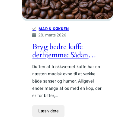
MAD & KØKKEN
28. marts 2026
Bryg bedre kaffe
derhjemme: Sådan
vælger og bruger du
Duften af friskkværnet kaffe har en
udstyr som en barista
næsten magisk evne til at vække
både sanser og humør. Alligevel
ender mange af os med en kop, der
er for bitter,…
Læs videre