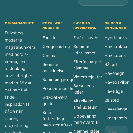
OM MAGASINET
POPULÆRE
SÆSON &
GUIDES &
GENVEJE
INSPIRATION
SØGNINGER
Et lyst og
Forside
Forår i haven
Hyndeboks
moderne
Øvrige indlæg
Sommer i
Havetraktor
magasinunivers
uderummet
med nordisk
Om os
Havebænk
energi, hvor
Efterårshygge
Seneste
Bålfad
hjemme
æstetik og
anmeldelser
Havehegn
anvendelighed
Vinterprojekter
Sammenligninger
Havepavillon
mødes. Vi gør
Sæsonens
Populære guider
det nemt at
Havelåge
idéer
finde
Gør-det-selv
Bålsted
Altanliv og
guider
inspiration til
små uderum
Haveslange
både rum,
Små
Opbevaring
Hængesofa
rutiner,
forbedringer
med overblik
med stor effekt
projekter og
Nemme idéer
produkter i