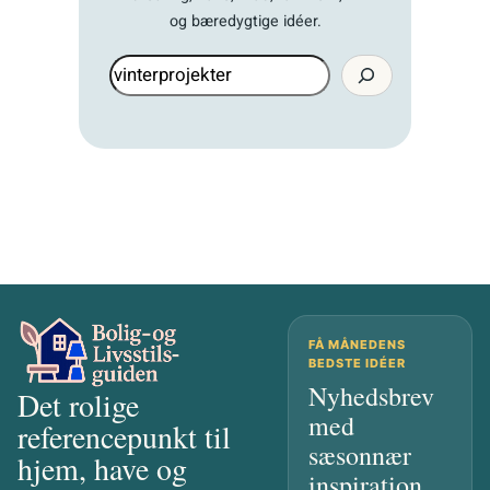
og bæredygtige idéer.
Søg
igen
FÅ MÅNEDENS
BEDSTE IDÉER
Nyhedsbrev
Det rolige
med
referencepunkt til
sæsonnær
hjem, have og
inspiration