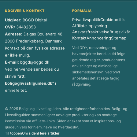
UDGIVER & KONTAKT
FORMALIA
Privatlivspolitik
Cookiepolitik
Udgiver:
BGGD Digital
Affiliate-oplysning
CVR:
34482853
Ansvarsfraskrivelse
Brugsvilkår
Adresse:
Dalgas Boulevard 48,
Kontakt
Annoncering
Sitemap
2000 Frederiksberg, Danmark
Ved DIY-, renoverings- og
Kontakt på den fysiske adresse
haveprojekter bør du altid følge
er ikke mulig.
gældende regler, producentens
E-mail:
bggd@bggd.dk
anvisninger og almindelige
Ved henvendelser bedes du
sikkerhedshensyn. Ved tvivl
skrive
“att:
anbefales det at søge faglig
boligoglivsstilguiden.dk”
i
rådgivning.
emnefeltet.
© 2025 Bolig- og Livsstilsguiden. Alle rettigheder forbeholdes. Bolig- og
Livsstilsguiden sammenligner udvalgte produkter og kan modtage
kommission via affiliate-links. Siden er skabt som et inspirations- og
guideunivers for hjem, have og hverdagsliv.
Til toppen
Om siden
Flere artikler