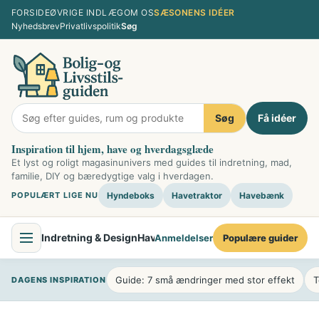
Spring
FORSIDE
ØVRIGE INDLÆG
OM OS
SÆSONENS IDÉER
til
Nyhedsbrev
Privatlivspolitik
Søg
indhold
Søg
Få idéer
Inspiration til hjem, have og hverdagsglæde
Et lyst og roligt magasinunivers med guides til indretning, mad,
familie, DIY og bæredygtige valg i hverdagen.
POPULÆRT LIGE NU
Hyndeboks
Havetraktor
Havebænk
Indretning & Design
Have & Udendørsliv
Mad & Køkken
Fami
Anmeldelser
Populære guider
Guide: 7 små ændringer med stor effekt
T
DAGENS INSPIRATION