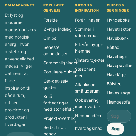
OM MAGASINET
POPULÆRE
SÆSON &
GUIDES &
GENVEJE
INSPIRATION
SØGNINGER
Et lyst og
Forside
Forår i haven
Hyndeboks
moderne
Øvrige indlæg
Sommer i
Havetraktor
magasinunivers
uderummet
med nordisk
Om os
Havebænk
energi, hvor
Efterårshygge
Seneste
Bålfad
hjemme
æstetik og
anmeldelser
Havehegn
anvendelighed
Vinterprojekter
Sammenligninger
Havepavillon
mødes. Vi gør
Sæsonens
Populære guider
det nemt at
Havelåge
idéer
finde
Gør-det-selv
Bålsted
Altanliv og
guider
inspiration til
små uderum
Haveslange
både rum,
Små
Opbevaring
Hængesofa
rutiner,
forbedringer
med overblik
med stor effekt
projekter og
Nemme idéer
produkter i
Projekt-overblik
til
hverdagen.
Bedst til dit
hverdagsmad
Søg
behov