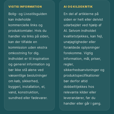
VIGTIG INFORMATION
AI OG KILDEKRITIK
Bolig- og Livsstilsguiden
En del af artiklerne på
kan indeholde
siden er helt eller delvist
kommercielle links og
udarbejdet ved hjælp af
produktomtaler. Hvis du
AI. Selvom indholdet
handler via links på siden,
kvalitetstjekkes, kan fejl,
kan der tilfalde en
unøjagtigheder eller
kommission uden ekstra
forældede oplysninger
omkostning for dig.
forekomme. Vigtig
Indholdet er til inspiration
information, mål, priser,
og generel information og
regler,
bør ikke stå alene ved
sikkerhedsanvisninger og
væsentlige beslutninger
produktspecifikationer
om køb, sikkerhed,
bør derfor altid
byggeri, installation, el,
dobbelttjekkes hos
vand, konstruktion,
relevante kilder eller
sundhed eller fødevarer.
leverandører, før du
handler eller går i gang.