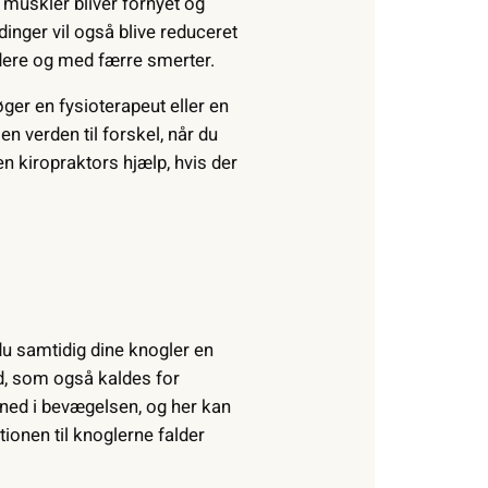
s muskler bliver fornyet og
inger vil også blive reduceret
lødere og med færre smerter.
øger en fysioterapeut eller en
n verden til forskel, når du
en kiropraktors hjælp, hvis der
du samtidig dine knogler en
d, som også kaldes for
 ned i bevægelsen, og her kan
onen til knoglerne falder