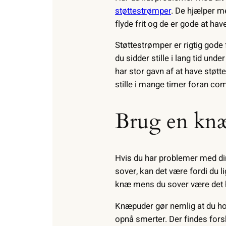
støttestrømper
. De hjælper m
flyde frit og de er gode at hav
Støttestrømper er rigtig gode
du sidder stille i lang tid un
har stor gavn af at have støtt
stille i mange timer foran c
Brug en kn
Hvis du har problemer med din
sover, kan det være fordi du l
knæ mens du sover være det he
Knæpuder gør nemlig at du hold
opnå smerter. Der findes forske