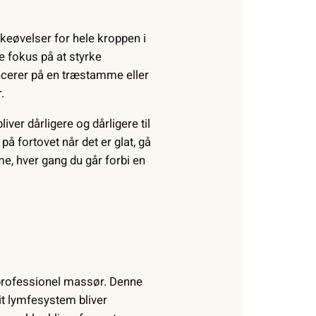
keøvelser for hele kroppen i
e fokus på at styrke
lancerer på en træstamme eller
.
iver dårligere og dårligere til
å fortovet når det er glat, gå
me, hver gang du går forbi en
 professionel massør. Denne
it lymfesystem bliver