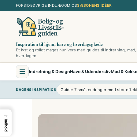
Spring
FORSIDE
ØVRIGE INDLÆG
OM OS
SÆSONENS IDÉER
til
indhold
Inspiration til hjem, have og hverdagsglæde
Et lyst og roligt magasinunivers med guides til indretning, mad,
hverdagen.
Indretning & Design
Have & Udendørsliv
Mad & Køkk
Guide: 7 små ændringer med stor effek
DAGENS INSPIRATION
→
Indhold