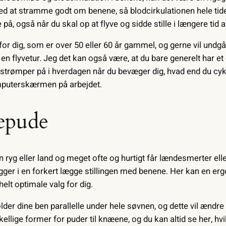
ed at stramme godt om benene, så blodcirkulationen hele ti
e på, også når du skal op at flyve og sidde stille i længere tid 
 for dig, som er over 50 eller 60 år gammel, og gerne vil und
der en flyvetur. Jeg det kan også være, at du bare generelt har 
estrømper på i hverdagen når du bevæger dig, hvad end du cykle
omputerskærmen på arbejdet.
æpude
 ryg eller land og meget ofte og hurtigt får lændesmerter el
igger i en forkert lægge stillingen med benene. Her kan en er
lt optimale valg for dig.
er dine ben parallelle under hele søvnen, og dette vil ændre 
llige former for puder til knæene, og du kan altid se her, hvil