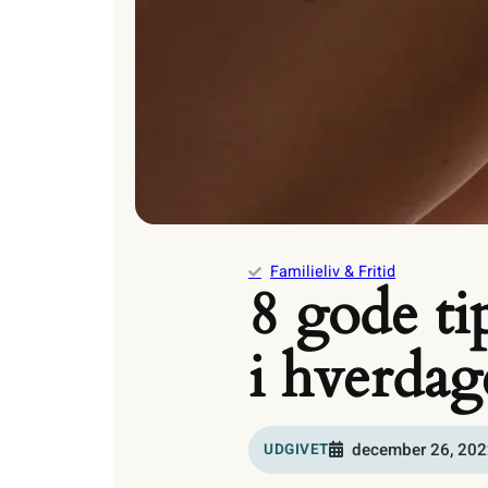
Familieliv & Fritid
8 gode ti
i hverda
december 26, 202
UDGIVET