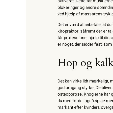
aktiveret. Dette får musklerne 
blokeringer og andre spænding
ved hjælp af massørens tryk og
Det er værd at anbefale, at du 
kiropraktor, såfremt der er t
får professionel hjælp til dis
er noget, der sidder fast, som
Hop og kalk
Det kan virke lidt mærkeligt, 
god omgang styrke. De bliver 
osteoporose. Knoglerne har go
du med fordel også spise mere
markant efter kvinders overg