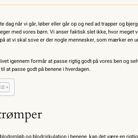
e dag når vi går, løber eller går op og ned ad trapper og bjerg
 leger med vores børn. Vi anser faktisk slet ikke, hvor meget v
 på at vi skal sove er der nogle mennesker, som mærker en ur
le livet igennem formår at passe rigtig godt på vores ben og se
til at passe godt på benene i hverdagen.
strømper
 blodomløb og blodcirkulation i benene, kan det være en rigti