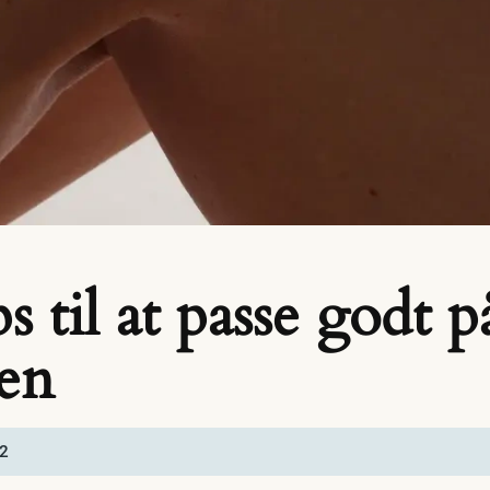
ps til at passe godt 
gen
2