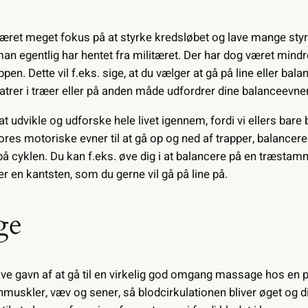
været meget fokus på at styrke kredsløbet og lave mange styr
an egentlig har hentet fra militæret. Der har dog været mindr
en. Dette vil f.eks. sige, at du vælger at gå på line eller ba
latrer i træer eller på anden måde udfordrer dine balanceevner
udvikle og udforske hele livet igennem, fordi vi ellers bare bl
res motoriske evner til at gå op og ned af trapper, balancere p
på cyklen. Du kan f.eks. øve dig i at balancere på en træstam
r en kantsten, som du gerne vil gå på line på.
ge
have gavn af at gå til en virkelig god omgang massage hos en
uskler, væv og sener, så blodcirkulationen bliver øget og d