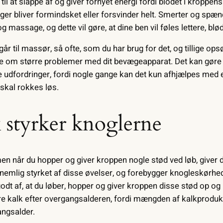
til at slappe af og giver fornyet energi fordi blodet i kroppen
er bliver formindsket eller forsvinder helt. Smerter og spænd
 massage, og dette vil gøre, at dine ben vil føles lettere, b
går til massør, så ofte, som du har brug for det, og tillige ops
ale om større problemer med dit bevægeapparat. Det kan gøre e
se udfordringer, fordi nogle gange kan det kun afhjælpes med 
 skal rokkes løs.
 styrker knoglerne
men når du hopper og giver kroppen nogle stød ved løb, giver 
nemlig styrket af disse øvelser, og forebygger knogleskørhe
dt af, at du løber, hopper og giver kroppen disse stød op og
 kalk efter overgangsalderen, fordi mængden af kalkprodukti
angsalder.