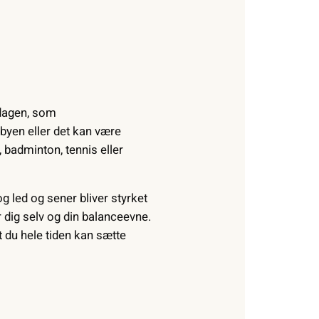
 dagen, som
 byen eller det kan være
l, badminton, tennis eller
og led og sener bliver styrket
r dig selv og din balanceevne.
t du hele tiden kan sætte