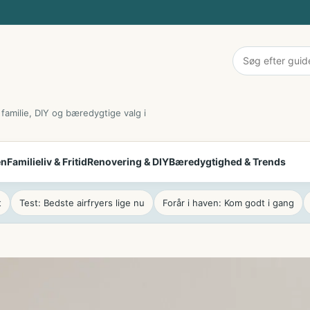
 familie, DIY og bæredygtige valg i
en
Familieliv & Fritid
Renovering & DIY
Bæredygtighed & Trends
t
Test: Bedste airfryers lige nu
Forår i haven: Kom godt i gang