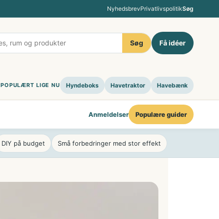
Nyhedsbrev
Privatlivspolitik
Søg
Søg
Få idéer
POPULÆRT LIGE NU
Hyndeboks
Havetraktor
Havebænk
Anmeldelser
Populære guider
DIY på budget
Små forbedringer med stor effekt