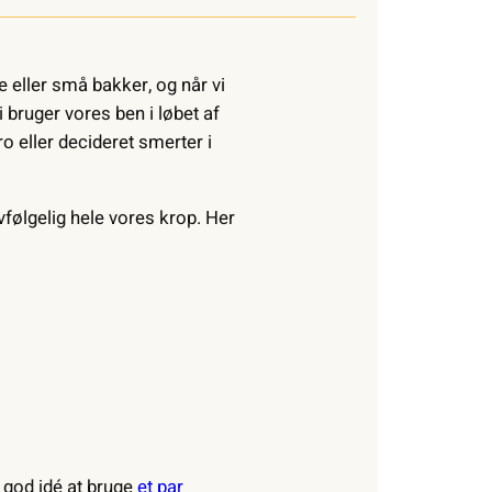
e eller små bakker, og når vi
i bruger vores ben i løbet af
o eller decideret smerter i
lvfølgelig hele vores krop. Her
g god idé at bruge
et par