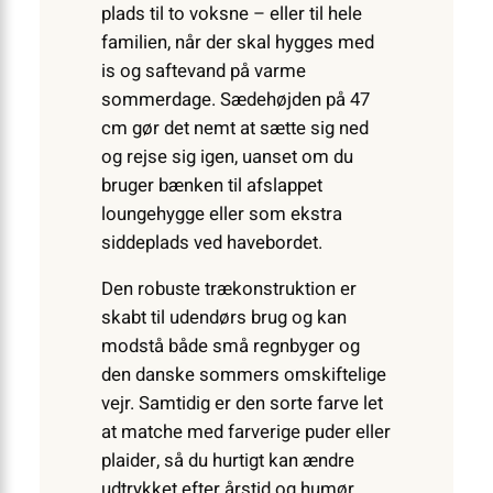
plads til to voksne – eller til hele
familien, når der skal hygges med
is og saftevand på varme
sommerdage. Sædehøjden på 47
cm gør det nemt at sætte sig ned
og rejse sig igen, uanset om du
bruger bænken til afslappet
loungehygge eller som ekstra
siddeplads ved havebordet.
Den robuste træ­konstruktion er
skabt til udendørs brug og kan
modstå både små regnbyger og
den danske sommers omskiftelige
vejr. Samtidig er den sorte farve let
at matche med farverige puder eller
plaider, så du hurtigt kan ændre
udtrykket efter årstid og humør.