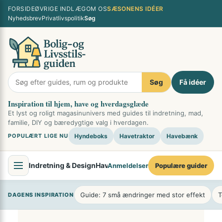
Spring
×
FORSIDE
ØVRIGE INDLÆG
OM OS
SÆSONENS IDÉER
til
Nyhedsbrev
Privatlivspolitik
Søg
indhold
Søg
Få idéer
Inspiration til hjem, have og hverdagsglæde
Et lyst og roligt magasinunivers med guides til indretning, mad,
familie, DIY og bæredygtige valg i hverdagen.
POPULÆRT LIGE NU
Hyndeboks
Havetraktor
Havebænk
Indretning & Design
Have & Udendørsliv
Mad & Køkken
Fami
Anmeldelser
Populære guider
Guide: 7 små ændringer med stor effekt
T
DAGENS INSPIRATION