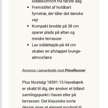
siddekomfort fra første dag
Fremstillet af holdbart
fyrretræ, der tåler det danske
vejr
Kompakt bredde på 38 cm
sparer plads på altan og
mindre terrasser
Lav siddehøjde på 44 cm
skaber en afslappet lounge-
atmosfære
Annonce i samarbejde med
PriceRunner
Plus Nostalgi 18591-15 Havebænk
er skabt til dig, der ønsker et tidløst
samlingspunkt i haven eller på
terrassen. Det klassiske sorte
design giver et elegant modspil til