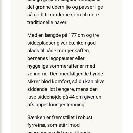
det grønne ude­miljø og passer lige
så godt til moderne som til mere
traditionelle haver.
Med en længde på 177 cm og tre
siddepladser giver bænken god
plads til både morgen­kaffen,
børnenes legopauser eller
hyggelige sommeraftener med
vennerne. Den medfølgende hynde
sikrer blød komfort, så du kan blive
siddende lidt længere, mens den
lave siddehøjde på 44 cm giver en
afslappet loungestemning.
Bænken er fremstillet i robust
fyrretræ, som står imod
hverdagens slid og skiftende