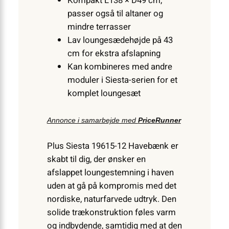
Kompakt L138 × D49 cm,
passer også til altaner og
mindre terrasser
Lav loungesædehøjde på 43
cm for ekstra afslapning
Kan kombineres med andre
moduler i Siesta-serien for et
komplet loungesæt
Annonce i samarbejde med
PriceRunner
Plus Siesta 19615-12 Havebænk er
skabt til dig, der ønsker en
afslappet lounge­stemning i haven
uden at gå på kompromis med det
nordiske, naturfarvede udtryk. Den
solide trækonstruktion føles varm
og indbydende, samtidig med at den