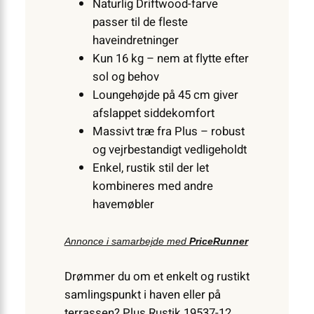
Naturlig Driftwood-farve
passer til de fleste
haveindretninger
Kun 16 kg – nem at flytte efter
sol og behov
Loungehøjde på 45 cm giver
afslappet siddekomfort
Massivt træ fra Plus – robust
og vejrbestandigt vedligeholdt
Enkel, rustik stil der let
kombineres med andre
havemøbler
Annonce i samarbejde med
PriceRunner
Drømmer du om et enkelt og rustikt
samlingspunkt i haven eller på
terrassen? Plus Rustik 19537-12