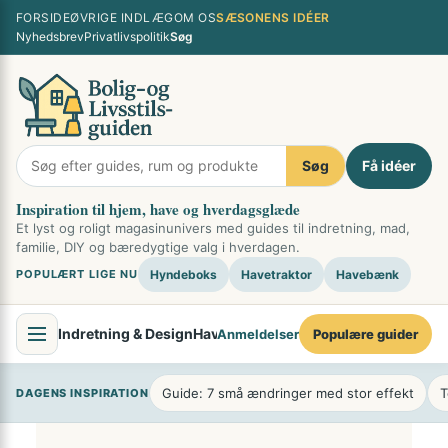
Spring
×
FORSIDE
ØVRIGE INDLÆG
OM OS
SÆSONENS IDÉER
til
Nyhedsbrev
Privatlivspolitik
Søg
indhold
Søg
Få idéer
Inspiration til hjem, have og hverdagsglæde
Et lyst og roligt magasinunivers med guides til indretning, mad,
familie, DIY og bæredygtige valg i hverdagen.
POPULÆRT LIGE NU
Hyndeboks
Havetraktor
Havebænk
Indretning & Design
Have & Udendørsliv
Mad & Køkken
Fami
Anmeldelser
Populære guider
Guide: 7 små ændringer med stor effekt
T
DAGENS INSPIRATION